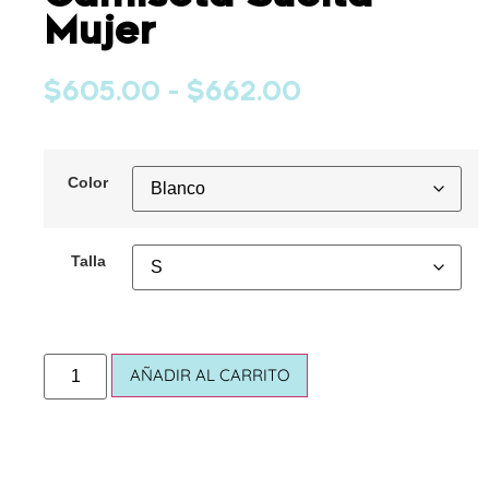
Mujer
$
605.00
-
$
662.00
Color
Talla
AÑADIR AL CARRITO