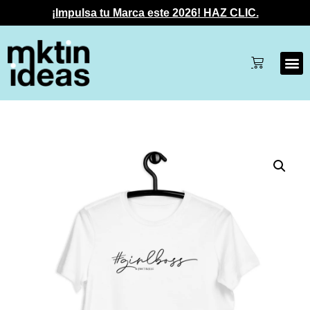
¡Impulsa tu Marca este 2026! HAZ CLIC.