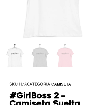
SKU
N/A
CATEGORÍA
CAMISETA
#GirlBoss 2 –
Camiseta Suelta