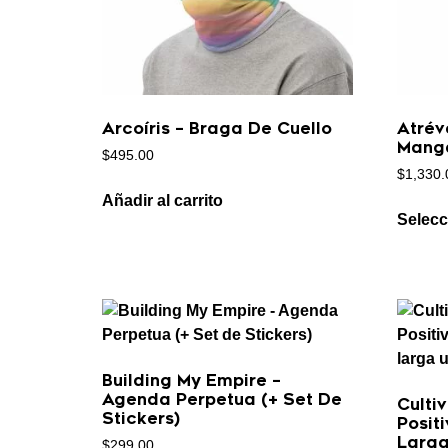
Arcoíris – Braga De Cuello
Atrév
Manga
$
495.00
$
1,330.
Añadir al carrito
Selecc
Building My Empire –
Agenda Perpetua (+ Set De
Culti
Stickers)
Posit
Larga
$
299.00