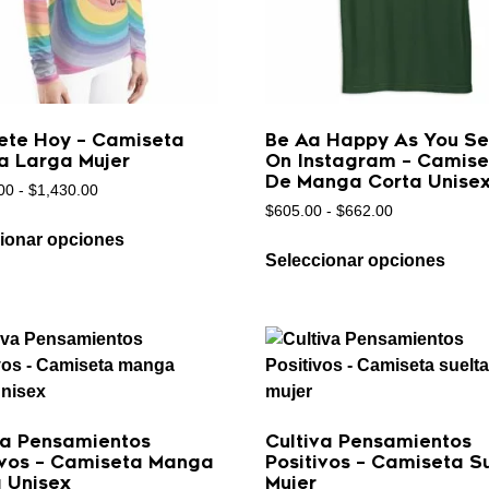
ete Hoy – Camiseta
Be Aa Happy As You S
 Larga Mujer
On Instagram – Camise
De Manga Corta Unise
00
-
$
1,430.00
$
605.00
-
$
662.00
ionar opciones
Seleccionar opciones
va Pensamientos
Cultiva Pensamientos
ivos – Camiseta Manga
Positivos – Camiseta S
 Unisex
Mujer