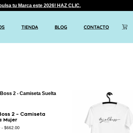
pulsa tu Marca este 2026! HAZ CLIC.
OS
TIENDA
BLOG
CONTACTO
Boss 2 – Camiseta
a Mujer
0
-
$
662.00