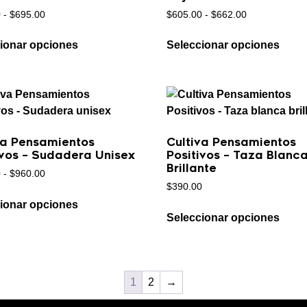
0
-
$
695.00
$
605.00
-
$
662.00
ionar opciones
Seleccionar opciones
va Pensamientos
Cultiva Pensamientos
ivos – Sudadera Unisex
Positivos – Taza Blanc
Brillante
0
-
$
960.00
$
390.00
ionar opciones
Seleccionar opciones
1
2
→