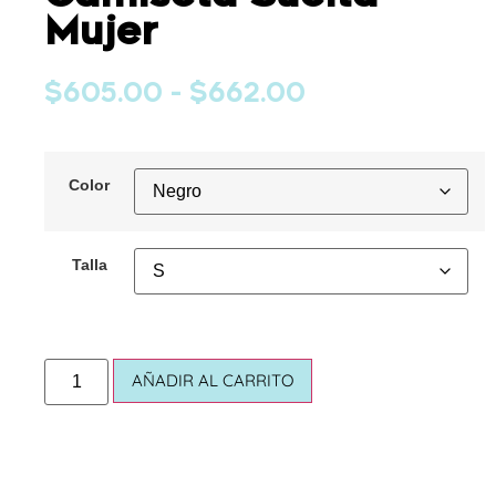
Mujer
$
605.00
-
$
662.00
Color
Talla
AÑADIR AL CARRITO