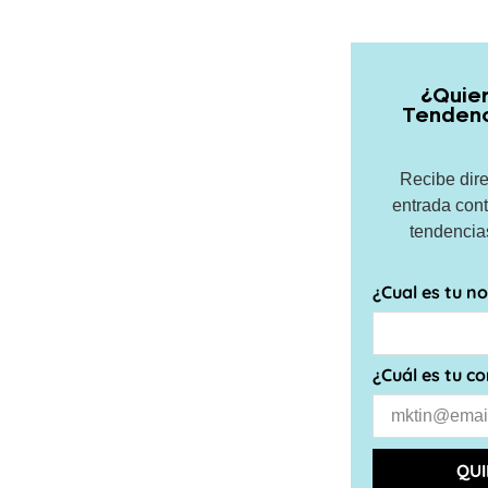
¿Quier
Tendenc
Recibe dir
entrada cont
tendencia
¿Cual es tu 
¿Cuál es tu c
QUI